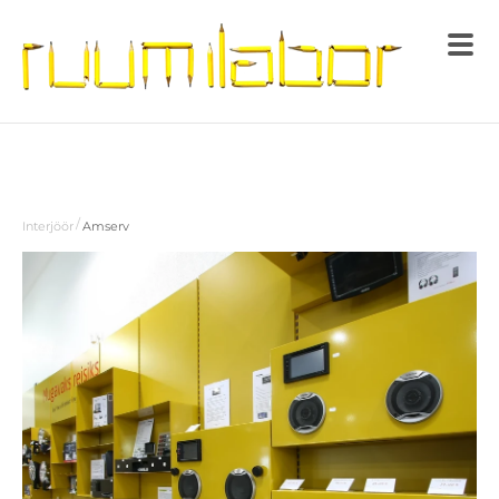
/
Interjöör
Amserv