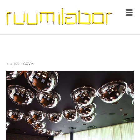
/
Interjöör
AQVA