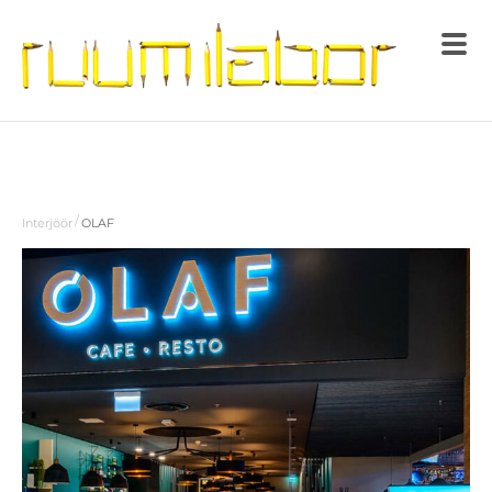
/
Interjöör
OLAF