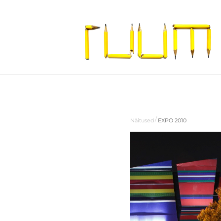
/
Näitused
EXPO 2010