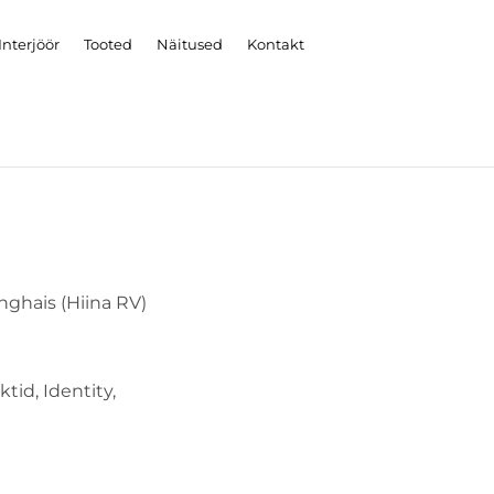
Interjöör
Tooted
Näitused
Kontakt
ghais (Hiina RV)
tid, Identity,